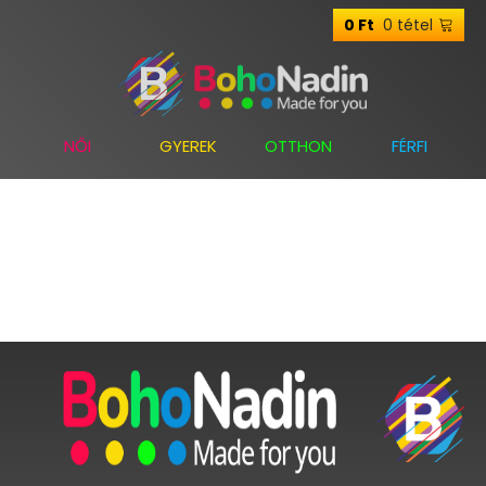
0 tétel
0
Ft
NŐI
GYEREK
OTTHON
FÉRFI