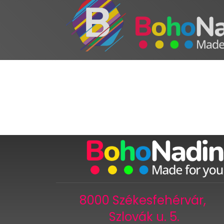
8000 Székesfehérvár,
Szlovák u. 5.