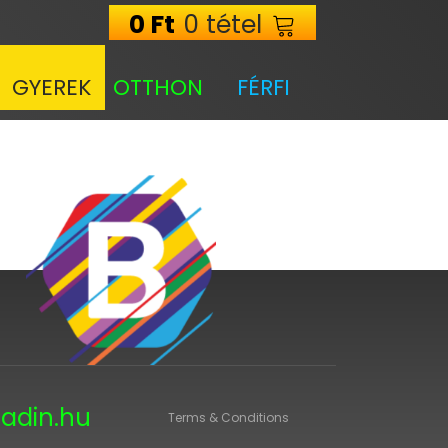
0
Ft
0 tétel
GYEREK
OTTHON
FÉRFI
adin.hu
Terms & Conditions