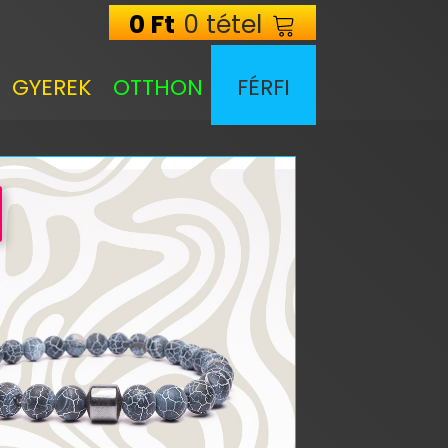
0
Ft
0 tétel
GYEREK
OTTHON
FÉRFI