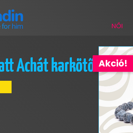
NŐI
Akció!
att Achát karkötő