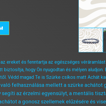
EM
i az ereket és fenntartja az egészséges véráramlást
tt biztosítja, hogy Ön nyugodtan és mélyen aludjon.
ől. Védd magad Te is Szürke csíkos matt Achát kar
aló felhasználása mellett a szürke achátot g
segíti az érzelmi egyensúlyt, a mentális tiszt
achátot a gonosz szellemek elűzésére és vise