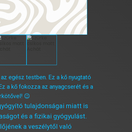
 az egész testben. Ez a kő nyugtató
 Ez a kő fokozza az anyagcserét és a
kötővel! 😉
yógyító tulajdonságai miatt is
aságot és a fizikai gyógyulást.
lőjének a veszélytől való