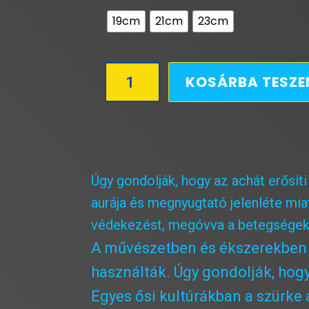
19cm
21cm
23cm
Szürke
KOSÁRBA TESZ
csíkos
matt
Achát
karkötő
mennyiség
Úgy gondolják, hogy az achát erősít
aurája és megnyugtató jelenléte mia
védekezést, megóvva a betegségekt
A művészetben és ékszerekben v
használták. Úgy gondolják, hogy 
Egyes ősi kultúrákban a szürke 