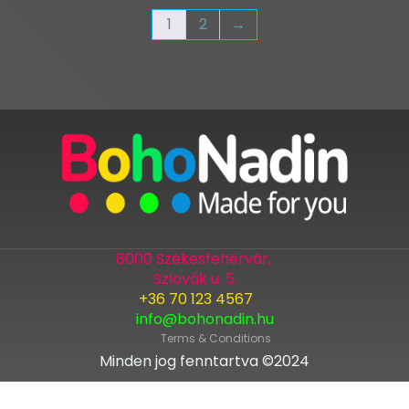
1
2
→
8000 Székesfehérvár,
Szlovák u. 5.
+36 70 123 4567
info@bohonadin.hu
Terms & Conditions
Minden jog fenntartva ©2024