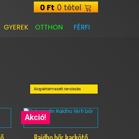
0
Ft
0 tétel
GYEREK
OTTHON
FÉRFI
Ennek
a
Akció!
terméknek
több
variációja
tő
Raidho bőr karkötő